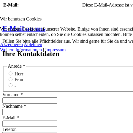
E-Mail:
Diese E-Mail-Adresse ist v
Wir benutzen Cookies
E-Mail an uns
Wir nutzen Cookies auf unserer Website. Einige von ihnen sind essenzi
können selbst entscheiden, ob Sie die Cookies zulassen möchten. Bitte
Füllen Sie bitte alle Pflichtfelder aus. Wir sind gerne für Sie da und
Akzeptieren
Ablehnen
Weitere Informationen
|
Impressum
Ihre Kontaktdaten
Anrede
*
Herr
Frau
-
Vorname
*
Nachname
*
E-Mail
*
Telefon